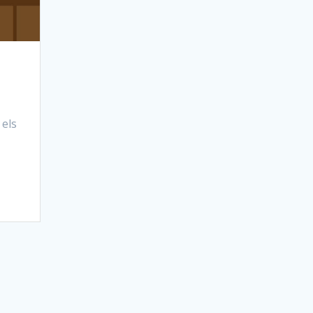
 els
e