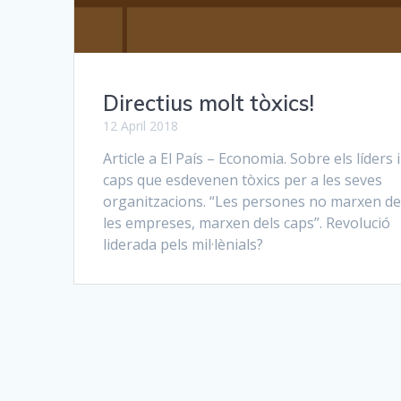
Directius molt tòxics!
12 April 2018
Article a El País – Economia. Sobre els líders i
caps que esdevenen tòxics per a les seves
organitzacions. “Les persones no marxen d
les empreses, marxen dels caps”. Revolució
liderada pels mil·lènials?