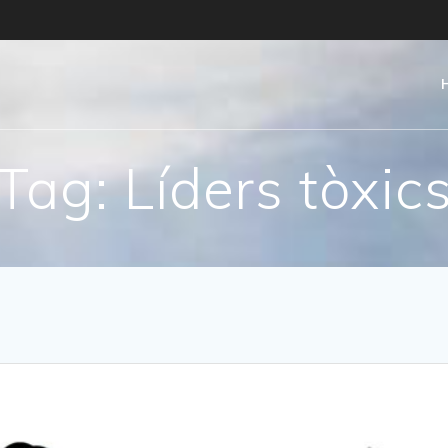
Tag:
Líders tòxic