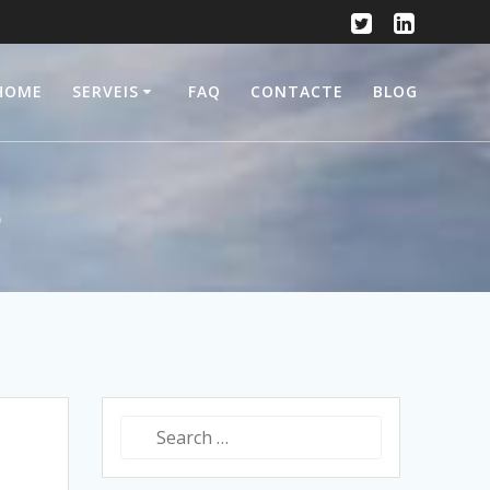
HOME
SERVEIS
FAQ
CONTACTE
BLOG
s
Search
for: