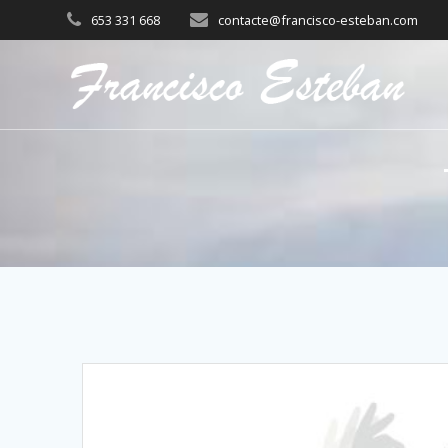
653 331 668
contacte@francisco-esteban.com