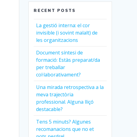
RECENT POSTS
La gestió interna: el cor
invisible (i sovint malalt) de
les organitzacions
Document síntesi de
formació: Estàs preparat/da
per treballar
col·laborativament?
Una mirada retrospectiva a la
meva trajectòria
professional. Alguna lliçó
destacable?
Tens 5 minuts? Algunes
recomanacions que no et
pots perdre!