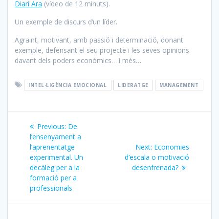
Diari Ara
(vídeo de 12 minuts).
Un exemple de discurs d’un líder.
Agraint, motivant, amb passió i determinació, donant
exemple, defensant el seu projecte i les seves opinions
davant dels poders econòmics… i més…
INTEL·LIGÈNCIA EMOCIONAL
LIDERATGE
MANAGEMENT
Post
Previous
Previous:
De
navigation
post:
l’ensenyament a
Next
l’aprenentatge
Next:
Economies
post:
experimental. Un
d’escala o motivació
decàleg per a la
desenfrenada?
formació per a
professionals