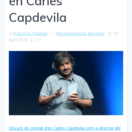
en Carles
Capdevila
Francisco Esteban
Recomanacions lideratge
16
April 2018
|
0
Discurs de comiat d’en Carles Capdevila com a director del